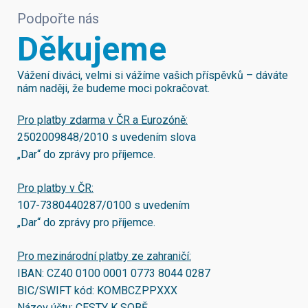
Podpořte nás
Děkujeme
Vážení diváci, velmi si vážíme vašich příspěvků – dáváte
nám naději, že budeme moci pokračovat.
Pro platby zdarma v ČR a Eurozóně:
2502009848/2010
s uvedením slova
„Dar“ do zprávy pro příjemce.
Pro platby v ČR:
107-7380440287/0100
s uvedením
„Dar“ do zprávy pro příjemce.
Pro mezinárodní platby ze zahraničí:
IBAN:
CZ40 0100 0001 0773 8044 0287
BIC/SWIFT kód:
KOMBCZPPXXX
Název účtu: CESTY K SOBĚ