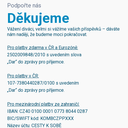
Podpořte nás
Děkujeme
Vážení diváci, velmi si vážíme vašich příspěvků – dáváte
nám naději, že budeme moci pokračovat.
Pro platby zdarma v ČR a Eurozóně:
2502009848/2010
s uvedením slova
„Dar“ do zprávy pro příjemce.
Pro platby v ČR:
107-7380440287/0100
s uvedením
„Dar“ do zprávy pro příjemce.
Pro mezinárodní platby ze zahraničí:
IBAN:
CZ40 0100 0001 0773 8044 0287
BIC/SWIFT kód:
KOMBCZPPXXX
Název účtu: CESTY K SOBĚ