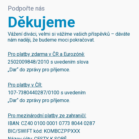
Podpořte nás
Děkujeme
Vážení diváci, velmi si vážíme vašich příspěvků – dáváte
nám naději, že budeme moci pokračovat.
Pro platby zdarma v ČR a Eurozóně:
2502009848/2010
s uvedením slova
„Dar“ do zprávy pro příjemce.
Pro platby v ČR:
107-7380440287/0100
s uvedením
„Dar“ do zprávy pro příjemce.
Pro mezinárodní platby ze zahraničí:
IBAN:
CZ40 0100 0001 0773 8044 0287
BIC/SWIFT kód:
KOMBCZPPXXX
Název účtu: CESTY K SOBĚ