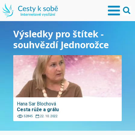
Výsledky pro štítek -
souhvězdí Jednorožce
Hana Sar Blochová
Cesta růže a grálu
52845
22. 10. 2022