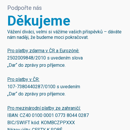
Podpořte nás
Děkujeme
Vážení diváci, velmi si vážíme vašich příspěvků – dáváte
nám naději, že budeme moci pokračovat.
Pro platby zdarma v ČR a Eurozóně:
2502009848/2010
s uvedením slova
„Dar“ do zprávy pro příjemce.
Pro platby v ČR:
107-7380440287/0100
s uvedením
„Dar“ do zprávy pro příjemce.
Pro mezinárodní platby ze zahraničí:
IBAN:
CZ40 0100 0001 0773 8044 0287
BIC/SWIFT kód:
KOMBCZPPXXX
Název účtu: CESTY K SOBĚ