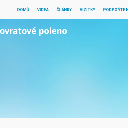
DOMŮ
VIDEA
ČLÁNKY
VIZITKY
PODPOŘTE 
novratové poleno