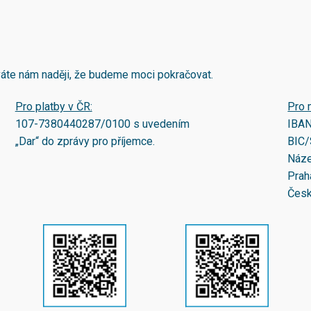
áváte nám naději, že budeme moci pokračovat.
Pro platby v ČR:
Pro 
107-7380440287/0100
s uvedením
IBA
„Dar“ do zprávy pro příjemce.
BIC/
Náze
Prah
Česk