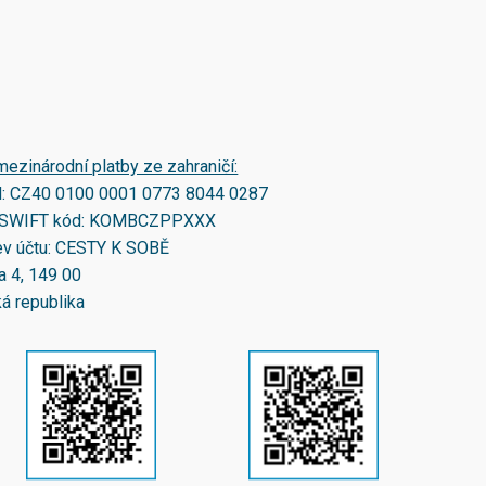
mezinárodní platby ze zahraničí:
N:
CZ40 0100 0001 0773 8044 0287
SWIFT kód:
KOMBCZPPXXX
v účtu: CESTY K SOBĚ
a 4, 149 00
á republika