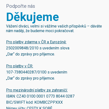
Podpořte nás
Děkujeme
Vážení diváci, velmi si vážíme vašich příspěvků – dáváte
nám naději, že budeme moci pokračovat.
Pro platby zdarma v ČR a Eurozóně:
2502009848/2010
s uvedením slova
„Dar“ do zprávy pro příjemce.
Pro platby v ČR:
107-7380440287/0100
s uvedením
„Dar“ do zprávy pro příjemce.
Pro mezinárodní platby ze zahraničí:
IBAN:
CZ40 0100 0001 0773 8044 0287
BIC/SWIFT kód:
KOMBCZPPXXX
Název účtu: CESTY K SOBĚ