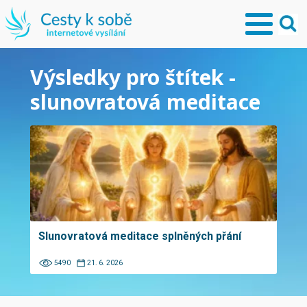
Výsledky pro štítek -
slunovratová meditace
Slunovratová meditace splněných přání
5490
21. 6. 2026