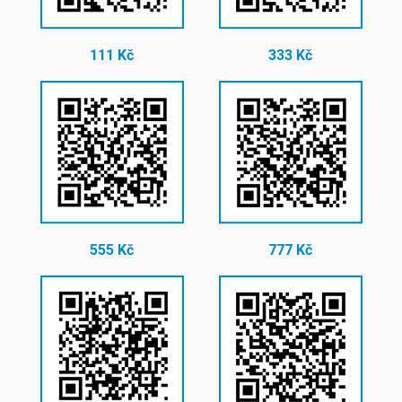
111 Kč
333 Kč
555 Kč
777 Kč