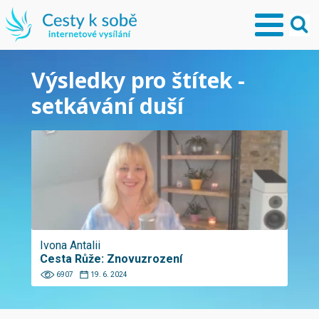
Výsledky pro štítek -
setkávání duší
Ivona Antalii
Cesta Růže: Znovuzrození
6907
19. 6. 2024