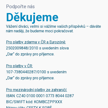
Podpořte nás
Děkujeme
Vážení diváci, velmi si vážíme vašich příspěvků – dáváte
nám naději, že budeme moci pokračovat.
Pro platby zdarma v ČR a Eurozóně:
2502009848/2010
s uvedením slova
„Dar“ do zprávy pro příjemce.
Pro platby v ČR:
107-7380440287/0100
s uvedením
„Dar“ do zprávy pro příjemce.
Pro mezinárodní platby ze zahraničí:
IBAN:
CZ40 0100 0001 0773 8044 0287
BIC/SWIFT kód:
KOMBCZPPXXX
Název účtu: CESTY K SOBĚ