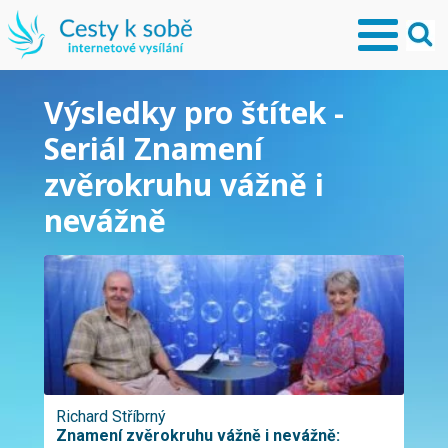
Výsledky pro štítek -
Seriál Znamení
zvěrokruhu vážně i
nevážně
Richard Stříbrný
Znamení zvěrokruhu vážně i nevážně: