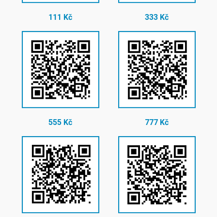
111 Kč
333 Kč
555 Kč
777 Kč