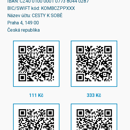
IBAN:
CZ40 0100 0001 0773 8044 0287
BIC/SWIFT kód:
KOMBCZPPXXX
Název účtu: CESTY K SOBĚ
Praha 4, 149 00
Česká republika
111 Kč
333 Kč