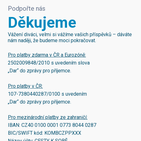
Podpořte nás
Děkujeme
Vážení diváci, velmi si vážíme vašich příspěvků – dáváte
nám naději, že budeme moci pokračovat.
Pro platby zdarma v ČR a Eurozóně:
2502009848/2010
s uvedením slova
„Dar“ do zprávy pro příjemce.
Pro platby v ČR:
107-7380440287/0100
s uvedením
„Dar“ do zprávy pro příjemce.
Pro mezinárodní platby ze zahraničí:
IBAN:
CZ40 0100 0001 0773 8044 0287
BIC/SWIFT kód:
KOMBCZPPXXX
Název účtu: CESTY K SOBĚ