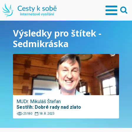
Výsledky pro štítek -
Sedmikráska
MUDr. Mikuláš Štefan
Sestřih: Dobré rady nad zlato
25180
18. 8. 2023