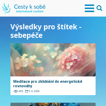
Výsledky pro štítek -
sebepéče
Meditace pro zklidnění do energetické
rovnováhy
490
9. 6. 2026