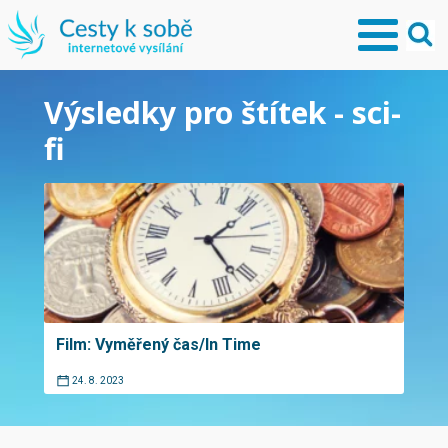
Výsledky pro štítek - sci-
fi
Film: Vyměřený čas/In Time
24. 8. 2023