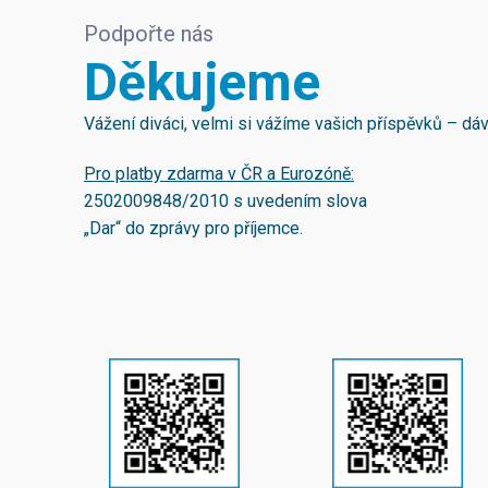
Podpořte nás
Děkujeme
Vážení diváci, velmi si vážíme vašich příspěvků – d
Pro platby zdarma v ČR a Eurozóně:
2502009848/2010
s uvedením slova
„Dar“ do zprávy pro příjemce.