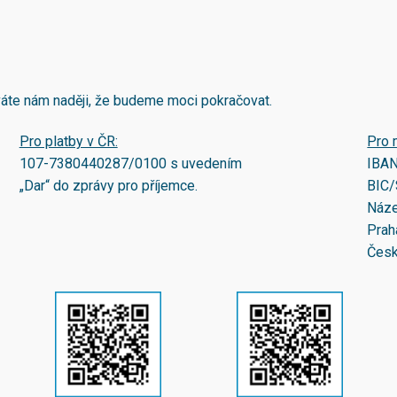
áváte nám naději, že budeme moci pokračovat.
Pro platby v ČR:
Pro 
107-7380440287/0100
s uvedením
IBA
„Dar“ do zprávy pro příjemce.
BIC/
Náze
Prah
Česk