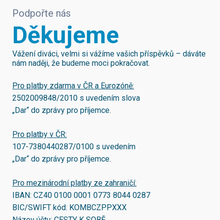
Podpořte nás
Děkujeme
Vážení diváci, velmi si vážíme vašich příspěvků – dáváte
nám naději, že budeme moci pokračovat.
Pro platby zdarma v ČR a Eurozóně:
2502009848/2010
s uvedením slova
„Dar“ do zprávy pro příjemce.
Pro platby v ČR:
107-7380440287/0100
s uvedením
„Dar“ do zprávy pro příjemce.
Pro mezinárodní platby ze zahraničí:
IBAN:
CZ40 0100 0001 0773 8044 0287
BIC/SWIFT kód:
KOMBCZPPXXX
Název účtu: CESTY K SOBĚ