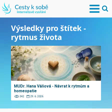
Výsledky pro štítek -
rytmus života
MUDr. Hana Váňová - Návrat k rytmům a
homeopatie
342
29. 6. 2026