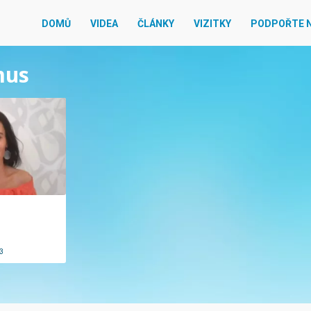
DOMŮ
VIDEA
ČLÁNKY
VIZITKY
PODPOŘTE 
mus
3