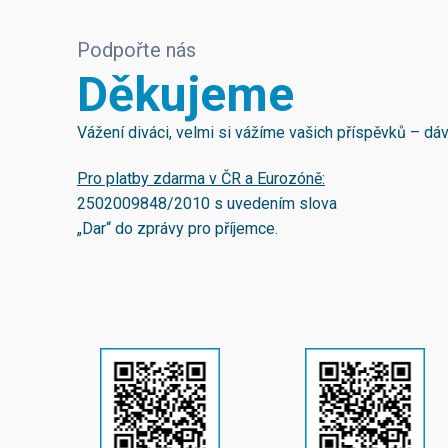
Podpořte nás
Děkujeme
Vážení diváci, velmi si vážíme vašich příspěvků – d
Pro platby zdarma v ČR a Eurozóně:
2502009848/2010
s uvedením slova
„Dar“ do zprávy pro příjemce.