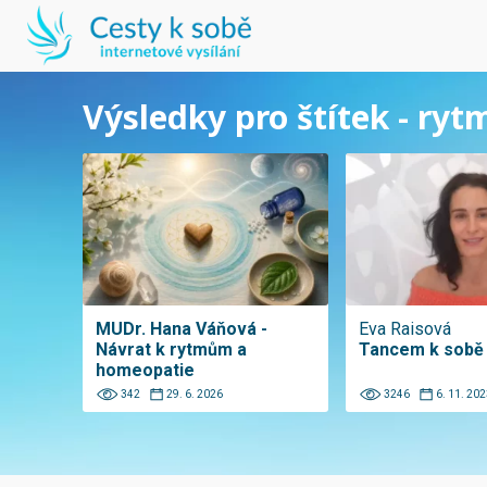
Výsledky pro štítek - ryt
MUDr. Hana Váňová -
Eva Raisová
Návrat k rytmům a
Tancem k sobě
homeopatie
342
29. 6. 2026
3246
6. 11. 202