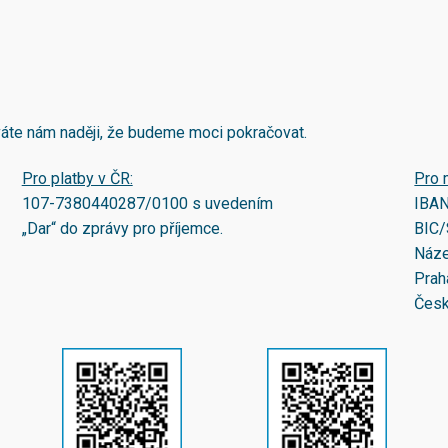
áváte nám naději, že budeme moci pokračovat.
Pro platby v ČR:
Pro 
107-7380440287/0100
s uvedením
IBA
„Dar“ do zprávy pro příjemce.
BIC/
Náze
Prah
Česk