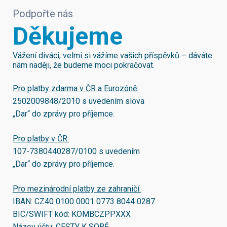
Podpořte nás
Děkujeme
Vážení diváci, velmi si vážíme vašich příspěvků – dáváte
nám naději, že budeme moci pokračovat.
Pro platby zdarma v ČR a Eurozóně:
2502009848/2010
s uvedením slova
„Dar“ do zprávy pro příjemce.
Pro platby v ČR:
107-7380440287/0100
s uvedením
„Dar“ do zprávy pro příjemce.
Pro mezinárodní platby ze zahraničí:
IBAN:
CZ40 0100 0001 0773 8044 0287
BIC/SWIFT kód:
KOMBCZPPXXX
Název účtu: CESTY K SOBĚ