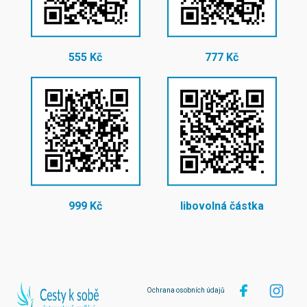
555 Kč
777 Kč
999 Kč
libovolná částka
Ochrana osobních údajů