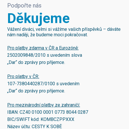
Podpořte nás
Děkujeme
Vážení diváci, velmi si vážíme vašich příspěvků – dáváte
nám naději, že budeme moci pokračovat.
Pro platby zdarma v ČR a Eurozóně:
2502009848/2010
s uvedením slova
„Dar“ do zprávy pro příjemce.
Pro platby v ČR:
107-7380440287/0100
s uvedením
„Dar“ do zprávy pro příjemce.
Pro mezinárodní platby ze zahraničí:
IBAN:
CZ40 0100 0001 0773 8044 0287
BIC/SWIFT kód:
KOMBCZPPXXX
Název účtu: CESTY K SOBĚ