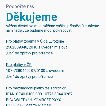
Podpořte nás
Děkujeme
Vážení diváci, velmi si vážíme vašich příspěvků – dáváte
nám naději, že budeme moci pokračovat.
Pro platby zdarma v ČR a Eurozóně:
2502009848/2010
s uvedením slova
„Dar“ do zprávy pro příjemce.
Pro platby v ČR:
107-7380440287/0100
s uvedením
„Dar“ do zprávy pro příjemce.
Pro mezinárodní platby ze zahraničí:
IBAN:
CZ40 0100 0001 0773 8044 0287
BIC/SWIFT kód:
KOMBCZPPXXX
Název účtu: CESTY K SOBĚ