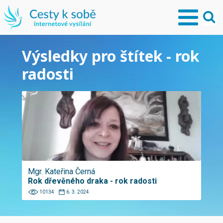
Výsledky pro štítek - rok
radosti
Mgr. Kateřina Černá
Rok dřevěného draka - rok radosti
10134
6. 3. 2024