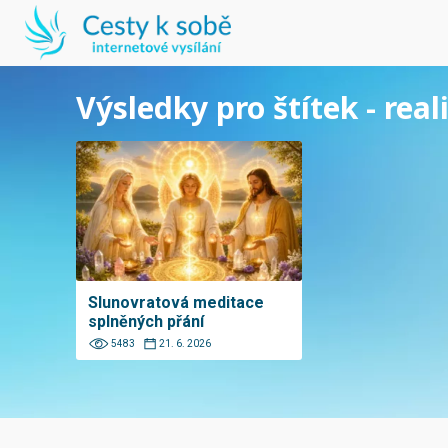
Výsledky pro štítek - real
Slunovratová meditace
splněných přání
5483
21. 6. 2026