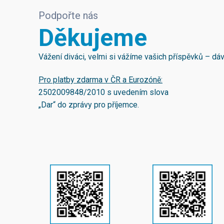
Podpořte nás
Děkujeme
Vážení diváci, velmi si vážíme vašich příspěvků – d
Pro platby zdarma v ČR a Eurozóně:
2502009848/2010
s uvedením slova
„Dar“ do zprávy pro příjemce.