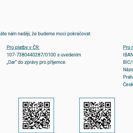
áváte nám naději, že budeme moci pokračovat.
Pro platby v ČR:
Pro 
107-7380440287/0100
s uvedením
IBA
„Dar“ do zprávy pro příjemce.
BIC/
Náze
Prah
Česk