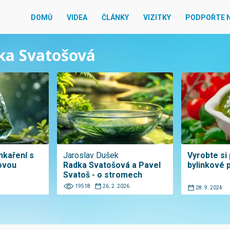
DOMŮ
VIDEA
ČLÁNKY
VIZITKY
PODPOŘTE 
dka Svatošová
nkaření s
Jaroslav Dušek
Vyrobte si
ovou
Radka Svatošová a Pavel
bylinkové 
Svatoš - o stromech
19518
26. 2. 2026
28. 9. 2024