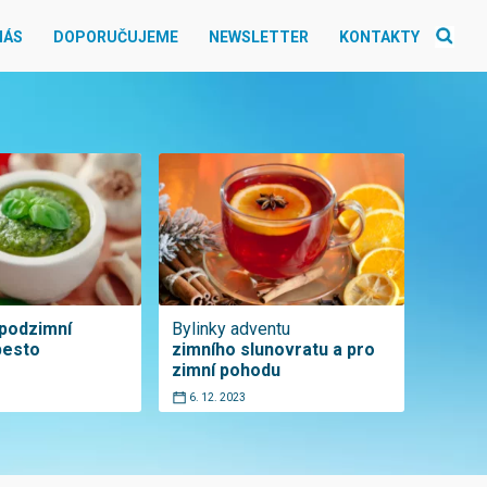
NÁS
DOPORUČUJEME
NEWSLETTER
KONTAKTY
 podzimní
Bylinky adventu
pesto
zimního slunovratu a pro
zimní pohodu
6. 12. 2023