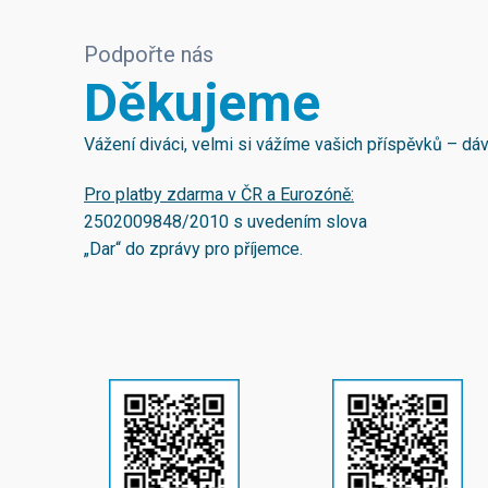
Podpořte nás
Děkujeme
Vážení diváci, velmi si vážíme vašich příspěvků – d
Pro platby zdarma v ČR a Eurozóně:
2502009848/2010
s uvedením slova
„Dar“ do zprávy pro příjemce.