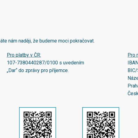
áváte nám naději, že budeme moci pokračovat.
Pro platby v ČR:
Pro 
107-7380440287/0100
s uvedením
IBA
„Dar“ do zprávy pro příjemce.
BIC/
Náze
Prah
Česk