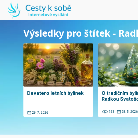
Výsledky pro štítek - Ra
Devatero letních bylinek
O tradičním byli
Radkou Svatoš
753
28. 5. 2026
29. 7. 2026