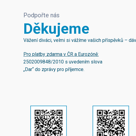
Podpořte nás
Děkujeme
Vážení diváci, velmi si vážíme vašich příspěvků – d
Pro platby zdarma v ČR a Eurozóně:
2502009848/2010
s uvedením slova
„Dar“ do zprávy pro příjemce.