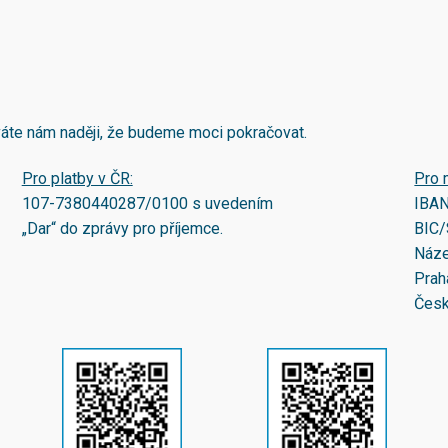
áváte nám naději, že budeme moci pokračovat.
Pro platby v ČR:
Pro 
107-7380440287/0100
s uvedením
IBA
„Dar“ do zprávy pro příjemce.
BIC/
Náze
Prah
Česk