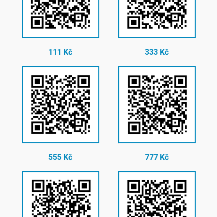
111 Kč
333 Kč
555 Kč
777 Kč