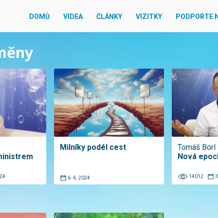
DOMŮ
VIDEA
ČLÁNKY
VIZITKY
PODPOŘTE 
oměny
Milníky podél cest
Tomáš Borl
ministrem
Nová epoch
024
14012
3
6. 6. 2024