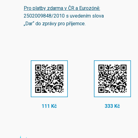
Pro platby zdarma v ČR a Eurozóně:
2502009848/2010
s uvedením slova
„Dar“ do zprávy pro příjemce.
111 Kč
333 Kč