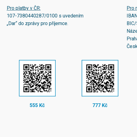
Pro platby v ČR:
Pro 
107-7380440287/0100
s uvedením
IBA
„Dar“ do zprávy pro příjemce.
BIC/
Náze
Prah
Česk
555 Kč
777 Kč