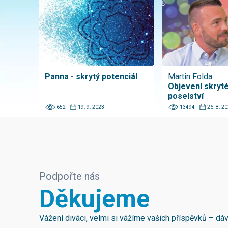
Panna - skrytý potenciál
Martin Folda
Objevení skryt
poselství
652
19. 9. 2023
13494
26. 8. 2
Podpořte nás
Děkujeme
Vážení diváci, velmi si vážíme vašich příspěvků – d