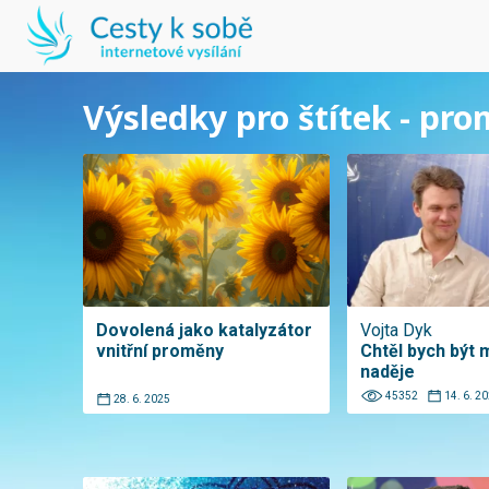
Výsledky pro štítek - pr
Dovolená jako katalyzátor
Vojta Dyk
vnitřní proměny
Chtěl bych být 
naděje
45352
14. 6. 2
28. 6. 2025