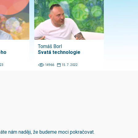
Tomáš Borl
ého
Svatá technologie
023
14966
15. 7. 2022
áváte nám naději, že budeme moci pokračovat.