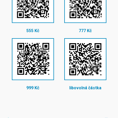
555 Kč
777 Kč
999 Kč
libovolná částka