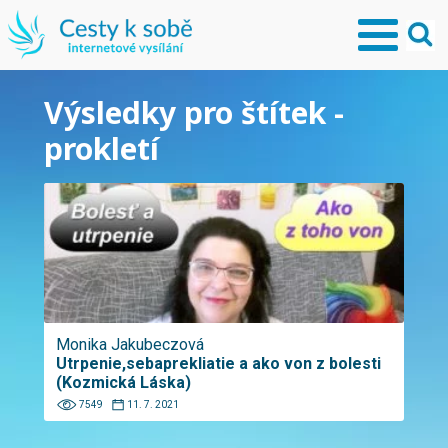
Výsledky pro štítek -
prokletí
Monika Jakubeczová
Utrpenie,sebaprekliatie a ako von z bolesti
(Kozmická Láska)
7549
11. 7. 2021