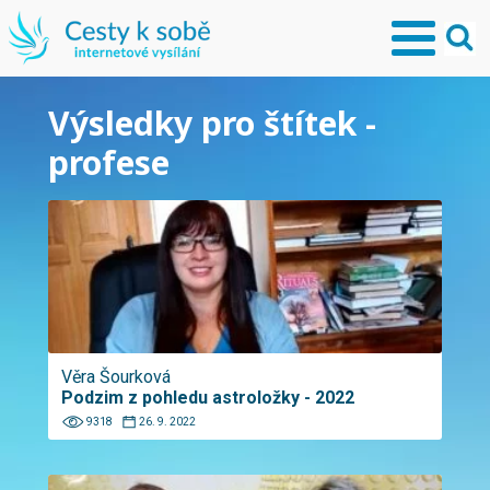
Výsledky pro štítek -
profese
Věra Šourková
Podzim z pohledu astroložky - 2022
9318
26. 9. 2022