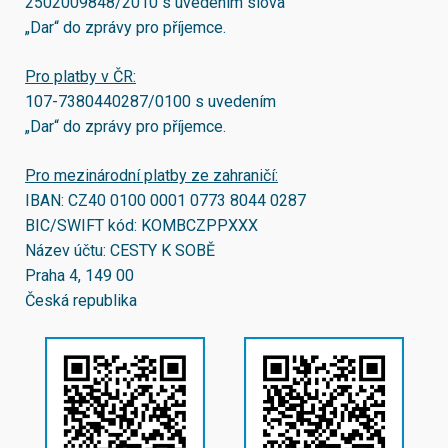
2502009848/2010
s uvedením slova
„Dar“ do zprávy pro příjemce.
Pro platby v ČR:
107-7380440287/0100
s uvedením
„Dar“ do zprávy pro příjemce.
Pro mezinárodní platby ze zahraničí:
IBAN:
CZ40 0100 0001 0773 8044 0287
BIC/SWIFT kód:
KOMBCZPPXXX
Název účtu: CESTY K SOBĚ
Praha 4, 149 00
Česká republika