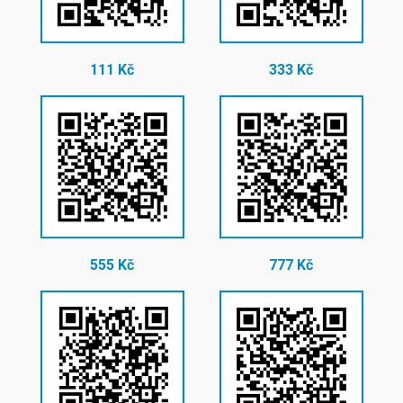
111 Kč
333 Kč
555 Kč
777 Kč