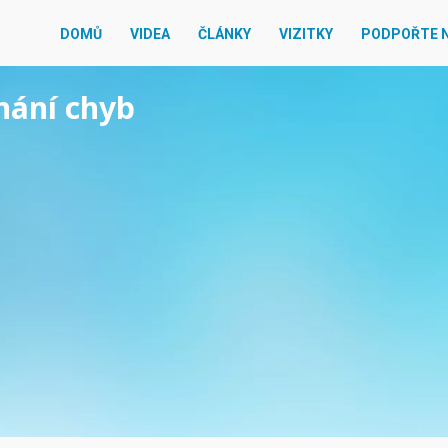
DOMŮ
VIDEA
ČLÁNKY
VIZITKY
PODPOŘTE 
znání chyb