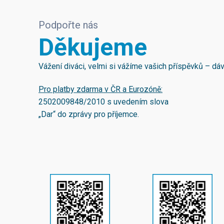
Podpořte nás
Děkujeme
Vážení diváci, velmi si vážíme vašich příspěvků – d
Pro platby zdarma v ČR a Eurozóně:
2502009848/2010
s uvedením slova
„Dar“ do zprávy pro příjemce.