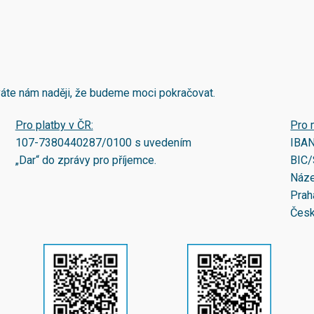
áváte nám naději, že budeme moci pokračovat.
Pro platby v ČR:
Pro 
107-7380440287/0100
s uvedením
IBA
„Dar“ do zprávy pro příjemce.
BIC/
Náze
Prah
Česk