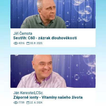
Jiří Černota
Sestřih: C60 - zázrak dlouhověkosti
4016
30. 8. 2025
Ján Keresteš,CSc.
Záporné ionty - Vitamíny našeho života
7739
22. 6. 2024