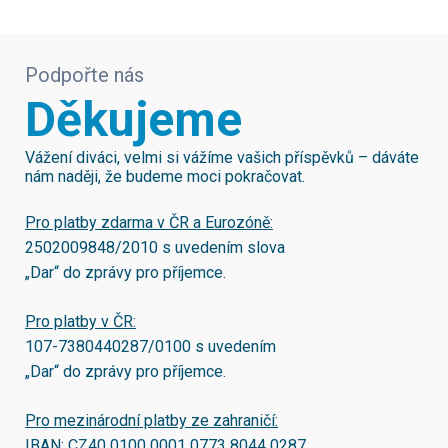
Podpořte nás
Děkujeme
Vážení diváci, velmi si vážíme vašich příspěvků – dáváte
nám naději, že budeme moci pokračovat.
Pro platby zdarma v ČR a Eurozóně:
2502009848/2010
s uvedením slova
„Dar“ do zprávy pro příjemce.
Pro platby v ČR:
107-7380440287/0100
s uvedením
„Dar“ do zprávy pro příjemce.
Pro mezinárodní platby ze zahraničí:
IBAN:
CZ40 0100 0001 0773 8044 0287