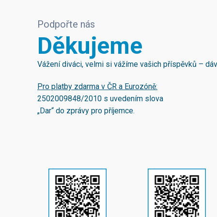
Podpořte nás
Děkujeme
Vážení diváci, velmi si vážíme vašich příspěvků – d
Pro platby zdarma v ČR a Eurozóně:
2502009848/2010
s uvedením slova
„Dar“ do zprávy pro příjemce.