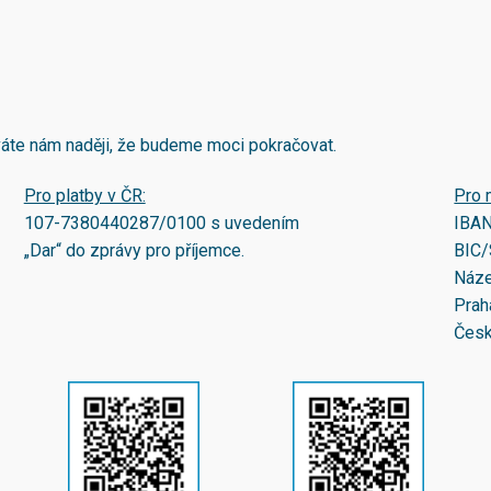
áváte nám naději, že budeme moci pokračovat.
Pro platby v ČR:
Pro 
107-7380440287/0100
s uvedením
IBA
„Dar“ do zprávy pro příjemce.
BIC/
Náze
Prah
Česk