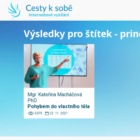
Výsledky pro štítek - prin
Mgr. Kateřina Macháčová
PhD.
Pohybem do vlastního těla
5079
22. 11. 2021