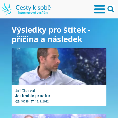
Výsledky pro štítek -
příčina a následek
Jiří Charvát
Jsi tenhle prostor
48318
15. 1. 2022