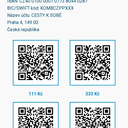
IBAN:
CZ40 0100 0001 0773 8044 0287
BIC/SWIFT kód:
KOMBCZPPXXX
Název účtu: CESTY K SOBĚ
Praha 4, 149 00
Česká republika
111 Kč
333 Kč