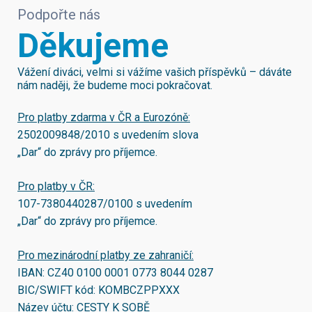
Podpořte nás
Děkujeme
Vážení diváci, velmi si vážíme vašich příspěvků – dáváte
nám naději, že budeme moci pokračovat.
Pro platby zdarma v ČR a Eurozóně:
2502009848/2010
s uvedením slova
„Dar“ do zprávy pro příjemce.
Pro platby v ČR:
107-7380440287/0100
s uvedením
„Dar“ do zprávy pro příjemce.
Pro mezinárodní platby ze zahraničí:
IBAN:
CZ40 0100 0001 0773 8044 0287
BIC/SWIFT kód:
KOMBCZPPXXX
Název účtu: CESTY K SOBĚ