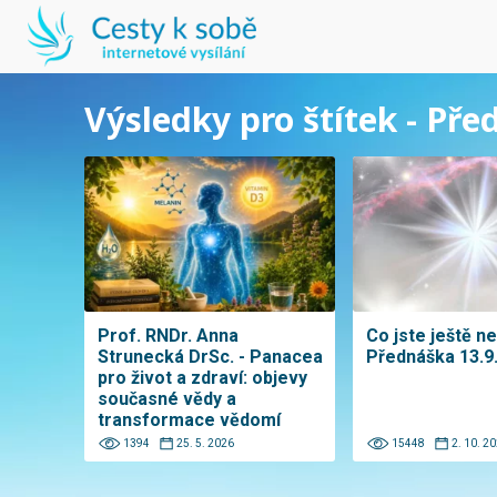
Výsledky pro štítek - Př
Prof. RNDr. Anna
Co jste ještě ne
Strunecká DrSc. - Panacea
Přednáška 13.9
pro život a zdraví: objevy
současné vědy a
transformace vědomí
1394
25. 5. 2026
15448
2. 10. 2