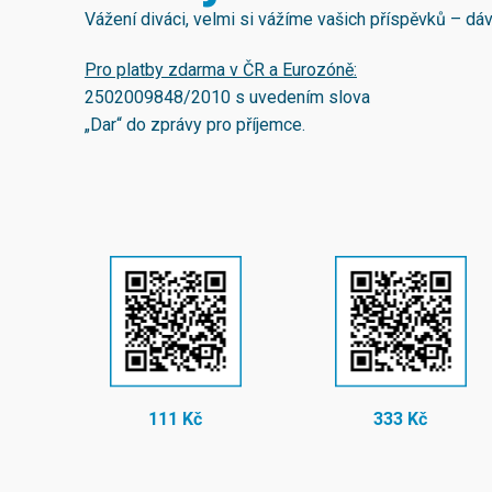
Vážení diváci, velmi si vážíme vašich příspěvků – d
Pro platby zdarma v ČR a Eurozóně:
2502009848/2010
s uvedením slova
„Dar“ do zprávy pro příjemce.
111 Kč
333 Kč