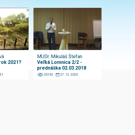
vá
MUDr. Mikuláš Štefan
rok 2021?
Veľká Lomnica 2/2 -
prednáška 02.03.2018
021
30135
27. 12. 2020