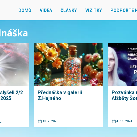
DOMŮ
VIDEA
ČLÁNKY
VIZITKY
PODPOŘTE 
ednáška
slyšeli 2/2
Přednáška v galerii
Pozvánka 
.2025
Z.Hajného
Alžběty Šo
13. 7. 2025
4. 11. 2024
025