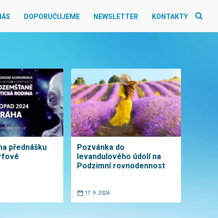
NÁS
DOPORUČUJEME
NEWSLETTER
KONTAKTY
na přednášku
Pozvánka do
rfové
levandulového údolí na
Podzimní rovnodennost
17. 9. 2024