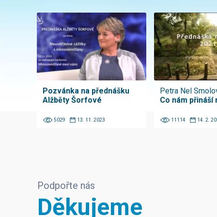
Pozvánka na přednášku
Petra Nel Smolo
Alžběty Šorfové
Co nám přináší 
5029
13. 11. 2023
11114
14. 2. 2
Podpořte nás
Děkujeme