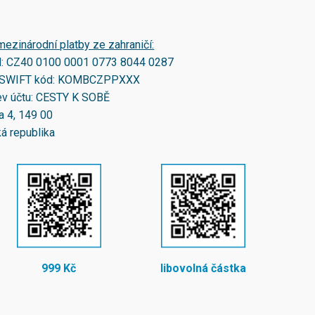
mezinárodní platby ze zahraničí:
N:
CZ40 0100 0001 0773 8044 0287
SWIFT kód:
KOMBCZPPXXX
v účtu: CESTY K SOBĚ
a 4, 149 00
á republika
999 Kč
libovolná částka