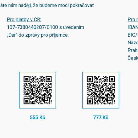
áváte nám naději, že budeme moci pokračovat.
Pro platby v ČR:
Pro 
107-7380440287/0100
s uvedením
IBA
„Dar“ do zprávy pro příjemce.
BIC/
Náze
Prah
Česk
555 Kč
777 Kč