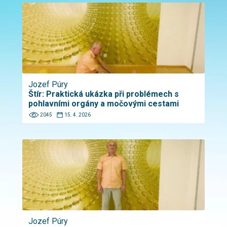
Jozef Púry
Štír: Praktická ukázka při problémech s
pohlavními orgány a močovými cestami
2045
15. 4. 2026
Jozef Púry