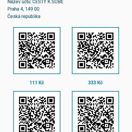
Název účtu: CESTY K SOBĚ
Praha 4, 149 00
Česká republika
111 Kč
333 Kč