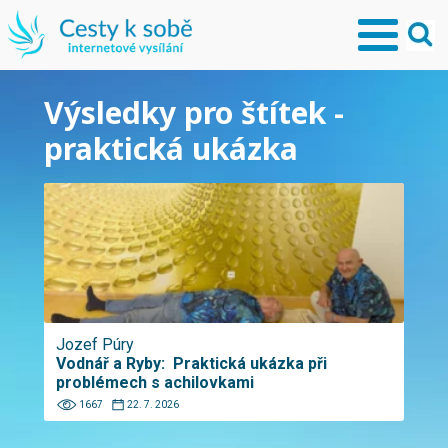
Výsledky pro štítek -
praktická ukázka
Jozef Púry
Vodnář a Ryby: Praktická ukázka při
problémech s achilovkami
1667
22. 7. 2026