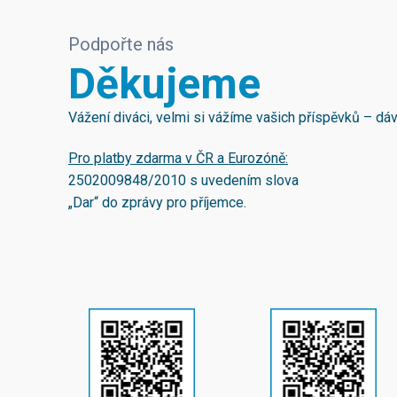
Podpořte nás
Děkujeme
Vážení diváci, velmi si vážíme vašich příspěvků – d
Pro platby zdarma v ČR a Eurozóně:
2502009848/2010
s uvedením slova
„Dar“ do zprávy pro příjemce.