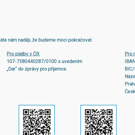
áváte nám naději, že budeme moci pokračovat.
Pro platby v ČR:
Pro 
107-7380440287/0100
s uvedením
IBA
„Dar“ do zprávy pro příjemce.
BIC/
Náze
Prah
Česk