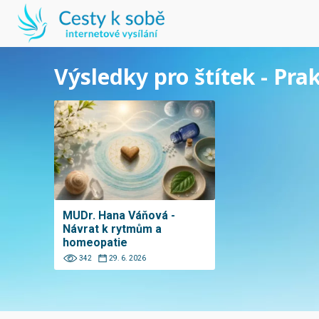
Výsledky pro štítek - Pr
MUDr. Hana Váňová -
Návrat k rytmům a
homeopatie
342
29. 6. 2026