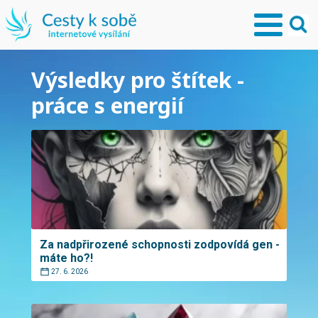
Výsledky pro štítek -
práce s energií
Za nadpřirozené schopnosti zodpovídá gen -
máte ho?!
27. 6. 2026