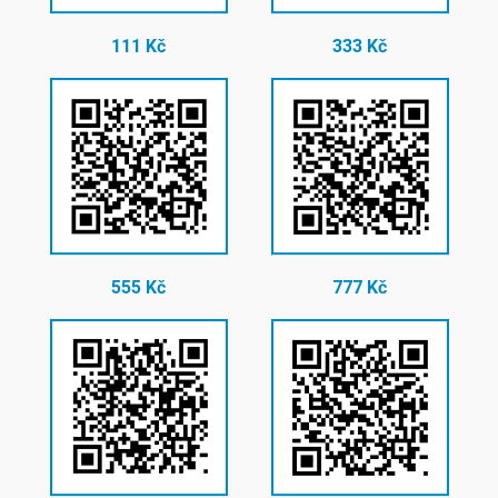
111 Kč
333 Kč
555 Kč
777 Kč