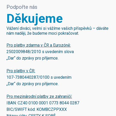
Podpořte nás
Děkujeme
Vážení diváci, velmi si vážíme vašich příspěvků – dáváte
nám naději, že budeme moci pokračovat.
Pro platby zdarma v ČR a Eurozóně:
2502009848/2010
s uvedením slova
„Dar“ do zprávy pro příjemce.
Pro platby v ČR:
107-7380440287/0100
s uvedením
„Dar“ do zprávy pro příjemce.
Pro mezinárodní platby ze zahraničí:
IBAN:
CZ40 0100 0001 0773 8044 0287
BIC/SWIFT kód:
KOMBCZPPXXX
Název účtu: CESTY K SOBĚ