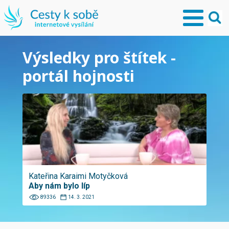
Výsledky pro štítek -
portál hojnosti
Kateřina Karaimi Motyčková
Aby nám bylo líp
89336
14. 3. 2021