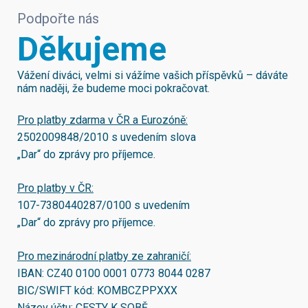
Podpořte nás
Děkujeme
Vážení diváci, velmi si vážíme vašich příspěvků – dáváte
nám naději, že budeme moci pokračovat.
Pro platby zdarma v ČR a Eurozóně:
2502009848/2010
s uvedením slova
„Dar“ do zprávy pro příjemce.
Pro platby v ČR:
107-7380440287/0100
s uvedením
„Dar“ do zprávy pro příjemce.
Pro mezinárodní platby ze zahraničí:
IBAN:
CZ40 0100 0001 0773 8044 0287
BIC/SWIFT kód:
KOMBCZPPXXX
Název účtu: CESTY K SOBĚ