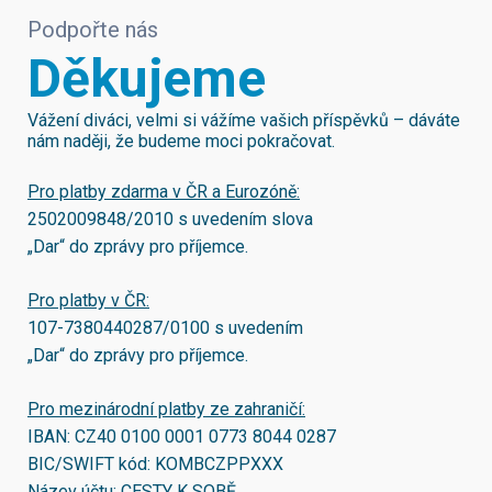
Podpořte nás
Děkujeme
Vážení diváci, velmi si vážíme vašich příspěvků – dáváte
nám naději, že budeme moci pokračovat.
Pro platby zdarma v ČR a Eurozóně:
2502009848/2010
s uvedením slova
„Dar“ do zprávy pro příjemce.
Pro platby v ČR:
107-7380440287/0100
s uvedením
„Dar“ do zprávy pro příjemce.
Pro mezinárodní platby ze zahraničí:
IBAN:
CZ40 0100 0001 0773 8044 0287
BIC/SWIFT kód:
KOMBCZPPXXX
Název účtu: CESTY K SOBĚ