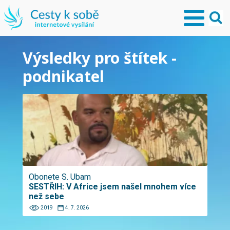
Výsledky pro štítek -
podnikatel
Obonete S. Ubam
SESTŘIH: V Africe jsem našel mnohem více
než sebe
2019
4. 7. 2026