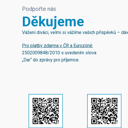
Podpořte nás
Děkujeme
Vážení diváci, velmi si vážíme vašich příspěvků – d
Pro platby zdarma v ČR a Eurozóně:
2502009848/2010
s uvedením slova
„Dar“ do zprávy pro příjemce.