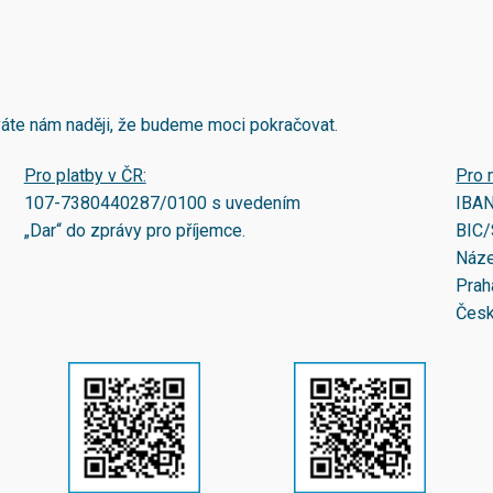
áváte nám naději, že budeme moci pokračovat.
Pro platby v ČR:
Pro 
107-7380440287/0100
s uvedením
IBA
„Dar“ do zprávy pro příjemce.
BIC/
Náze
Prah
Česk