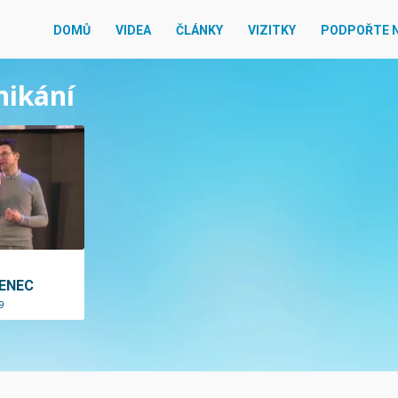
DOMŮ
VIDEA
ČLÁNKY
VIZITKY
PODPOŘTE 
nikání
ENEC
9