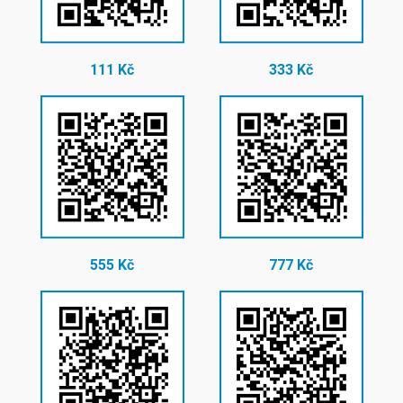
111 Kč
333 Kč
555 Kč
777 Kč