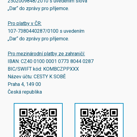
2502009848/2010
s uvedením slova
„Dar“ do zprávy pro příjemce.
Pro platby v ČR:
107-7380440287/0100
s uvedením
„Dar“ do zprávy pro příjemce.
Pro mezinárodní platby ze zahraničí:
IBAN:
CZ40 0100 0001 0773 8044 0287
BIC/SWIFT kód:
KOMBCZPPXXX
Název účtu: CESTY K SOBĚ
Praha 4, 149 00
Česká republika