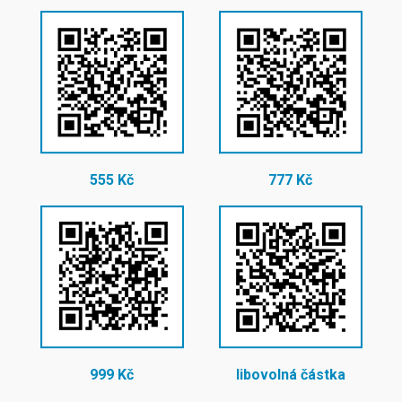
555 Kč
777 Kč
999 Kč
libovolná částka