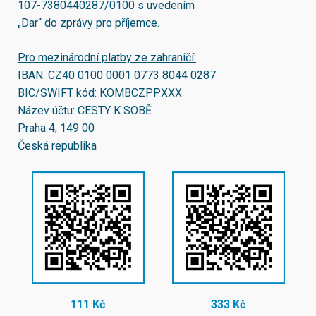
107-7380440287/0100
s uvedením
„Dar“ do zprávy pro příjemce.
Pro mezinárodní platby ze zahraničí:
IBAN:
CZ40 0100 0001 0773 8044 0287
BIC/SWIFT kód:
KOMBCZPPXXX
Název účtu: CESTY K SOBĚ
Praha 4, 149 00
Česká republika
111 Kč
333 Kč