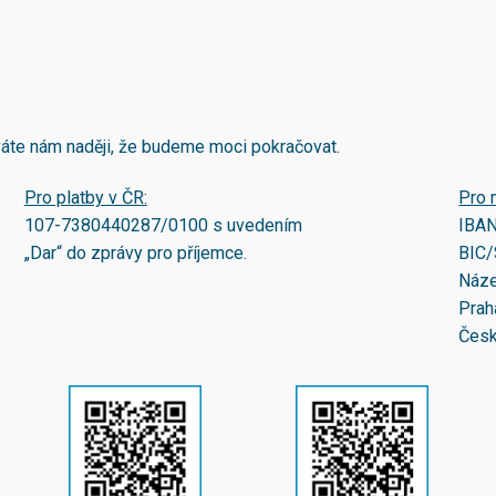
áváte nám naději, že budeme moci pokračovat.
Pro platby v ČR:
Pro 
107-7380440287/0100
s uvedením
IBA
„Dar“ do zprávy pro příjemce.
BIC/
Náze
Prah
Česk