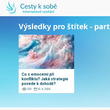
Výsledky pro štítek - pa
Co s emocemi při
konfliktu? Jaká strategie
povede k dohodě?
325
25. 6. 2026