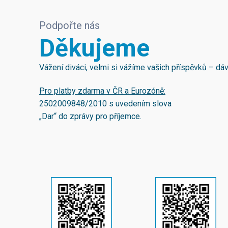
Podpořte nás
Děkujeme
Vážení diváci, velmi si vážíme vašich příspěvků – d
Pro platby zdarma v ČR a Eurozóně:
2502009848/2010
s uvedením slova
„Dar“ do zprávy pro příjemce.