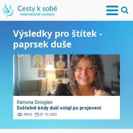
Výsledky pro štítek -
paprsek duše
Ramona Siringlen
Světelné kódy duší volají po projevení
18925
25. 10. 2023