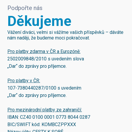
Podpořte nás
Děkujeme
Vážení diváci, velmi si vážíme vašich příspěvků – dáváte
nám naději, že budeme moci pokračovat.
Pro platby zdarma v ČR a Eurozóně:
2502009848/2010
s uvedením slova
„Dar“ do zprávy pro příjemce.
Pro platby v ČR:
107-7380440287/0100
s uvedením
„Dar“ do zprávy pro příjemce.
Pro mezinárodní platby ze zahraničí:
IBAN:
CZ40 0100 0001 0773 8044 0287
BIC/SWIFT kód:
KOMBCZPPXXX
Název účtu: CESTY K SOBĚ