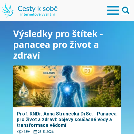
Výsledky pro štítek -
panacea pro život a
zdraví
Prof. RNDr. Anna Strunecká DrSc. - Panacea
pro život a zdraví: objevy současné vědy a
transformace vědomí
1394
25. 5. 2026