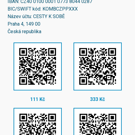
IBAN:
CZ40 0100 0001 0773 8044 0287
BIC/SWIFT kód:
KOMBCZPPXXX
Název účtu: CESTY K SOBĚ
Praha 4, 149 00
Česká republika
111 Kč
333 Kč