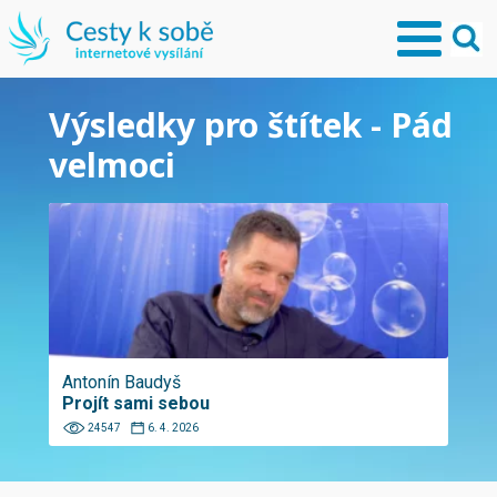
Výsledky pro štítek - Pád
velmoci
Antonín Baudyš
Projít sami sebou
24547
6. 4. 2026