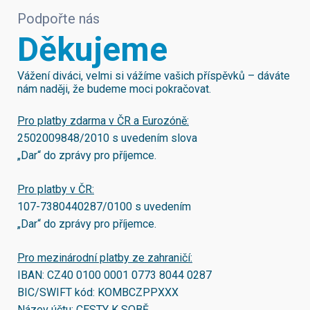
Podpořte nás
Děkujeme
Vážení diváci, velmi si vážíme vašich příspěvků – dáváte
nám naději, že budeme moci pokračovat.
Pro platby zdarma v ČR a Eurozóně:
2502009848/2010
s uvedením slova
„Dar“ do zprávy pro příjemce.
Pro platby v ČR:
107-7380440287/0100
s uvedením
„Dar“ do zprávy pro příjemce.
Pro mezinárodní platby ze zahraničí:
IBAN:
CZ40 0100 0001 0773 8044 0287
BIC/SWIFT kód:
KOMBCZPPXXX
Název účtu: CESTY K SOBĚ