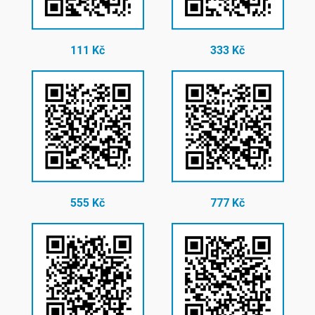
111 Kč
333 Kč
555 Kč
777 Kč