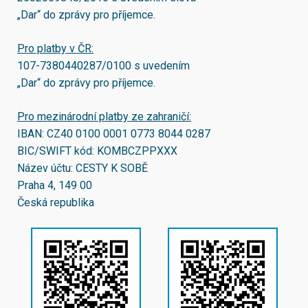
„Dar“ do zprávy pro příjemce.
Pro platby v ČR:
107-7380440287/0100
s uvedením
„Dar“ do zprávy pro příjemce.
Pro mezinárodní platby ze zahraničí:
IBAN:
CZ40 0100 0001 0773 8044 0287
BIC/SWIFT kód:
KOMBCZPPXXX
Název účtu: CESTY K SOBĚ
Praha 4, 149 00
Česká republika