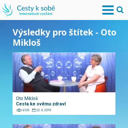
Výsledky pro štítek - Oto
Mikloš
Oto Mikloš
Cesta ke svému zdraví
6135
22. 6. 2019