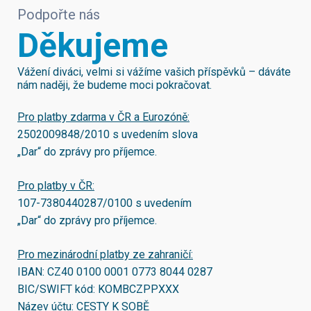
Podpořte nás
Děkujeme
Vážení diváci, velmi si vážíme vašich příspěvků – dáváte
nám naději, že budeme moci pokračovat.
Pro platby zdarma v ČR a Eurozóně:
2502009848/2010
s uvedením slova
„Dar“ do zprávy pro příjemce.
Pro platby v ČR:
107-7380440287/0100
s uvedením
„Dar“ do zprávy pro příjemce.
Pro mezinárodní platby ze zahraničí:
IBAN:
CZ40 0100 0001 0773 8044 0287
BIC/SWIFT kód:
KOMBCZPPXXX
Název účtu: CESTY K SOBĚ