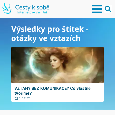
Výsledky pro štítek -
otázky ve vztazích
VZTAHY BEZ KOMUNIKACE? Co vlastně
tvoříme?
7. 7. 2026