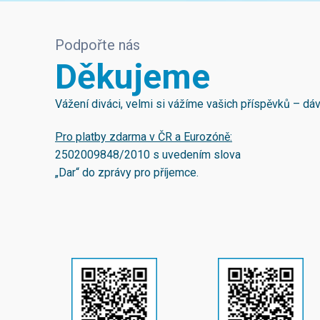
Podpořte nás
Děkujeme
Vážení diváci, velmi si vážíme vašich příspěvků – d
Pro platby zdarma v ČR a Eurozóně:
2502009848/2010
s uvedením slova
„Dar“ do zprávy pro příjemce.