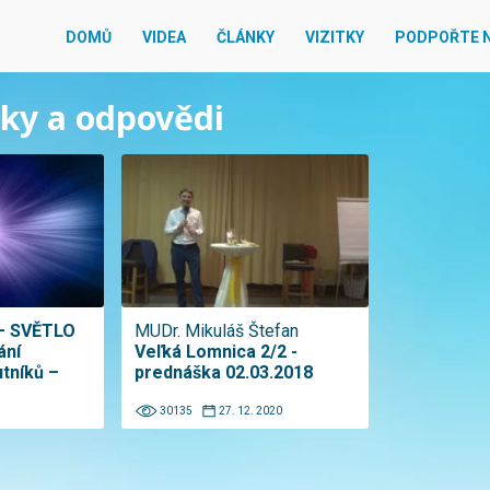
DOMŮ
VIDEA
ČLÁNKY
VIZITKY
PODPOŘTE 
zky a odpovědi
– SVĚTLO
MUDr. Mikuláš Štefan
ání
Veľká Lomnica 2/2 -
tníků –
prednáška 02.03.2018
30135
27. 12. 2020