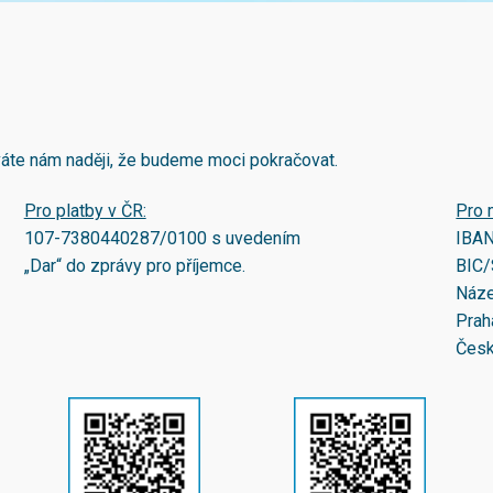
áváte nám naději, že budeme moci pokračovat.
Pro platby v ČR:
Pro 
107-7380440287/0100
s uvedením
IBA
„Dar“ do zprávy pro příjemce.
BIC/
Náze
Prah
Česk